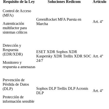
Requisito de la Ley
Soluciones Redicom
Artículo
Control de Acceso
(MFA)
GreenRocket MFA
Puesta en
Art. 4°
Autenticación
Marcha
multifactor para
sistemas críticos
Detección y
Respuesta
ESET XDR
Sophos XDR
(EDR/XDR)
Kaspersky XDR
Trellix XDR
SOC
Art. 4°
24/7
Monitoreo y
respuesta a amenazas
Prevención de
Pérdida de Datos
Sophos DLP
Trellix DLP
Acronis
(DLP)
Art. 4°
DLP
Protección de
información sensible