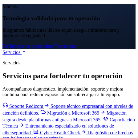
Marcas
Tecnología validada para tu operación
Integramos fabricantes líderes según riesgo, infraestructura y
madurez de seguridad.
Hablar con un especialista
Ver marcas
Servicios
Servicios
Servicios para fortalecer tu operación
Acompañamos diagnóstico, implementación, soporte y mejora
continua para reducir exposición sin sobrecargar a tu equipo.
Soporte Redicom
Soporte técnico empresarial con niveles de
atención definidos.
Migración a Microsoft 365
Migración
segura desde plataformas antiguas a Microsoft 365.
Capacitación
Técnica
Entrenamiento especializado en soluciones de
ciberseguridad.
Cyber Health Check
Diagnóstico de brechas