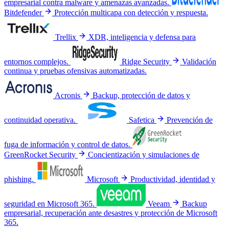
empresarial contra malware y amenazas avanzadas.
Bitdefender
Protección multicapa con detección y respuesta.
Trellix
XDR, inteligencia y defensa para
entornos complejos.
Ridge Security
Validación
continua y pruebas ofensivas automatizadas.
Acronis
Backup, protección de datos y
continuidad operativa.
Safetica
Prevención de
fuga de información y control de datos.
GreenRocket Security
Concientización y simulaciones de
phishing.
Microsoft
Productividad, identidad y
seguridad en Microsoft 365.
Veeam
Backup
empresarial, recuperación ante desastres y protección de Microsoft
365.