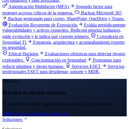
con hallazgos y plan priorizado.
Autenticación Multifactor (MFA)
Segundo factor para
proteger accesos críticos de la empresa.
Backup Microsoft 365
Backup gestionado para correo, SharePoint, OneDrive y Teams.
Evaluación Recurrente de Exposición
Evalúa periódicamente
vulnerabilidades y activos expuestos. Redicom prioriza hallazgos,
mide evolución y te indica qué corregir primero.
Consultoría en
Seguridad TI
Estrategia, arquitectura y acompañamiento experto
en seguridad.
Ethical Hacking
Evaluaciones ofensivas para detectar riesgos
explotables.
Concientización en Seguridad
Programas para
reducir phishing y riesgo humano.
Servicios ESET
Servicios
profesionales ESET para despliegue, soporte y MDR.
Servicios
Prioriza el servicio correcto
Te ayudamos a elegir según riesgo, operación y presupuesto.
Hablar con un especialista
Ver todos
Soluciones