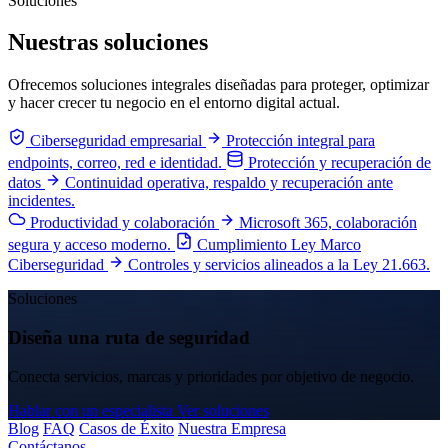
Soluciones
Nuestras soluciones
Ofrecemos soluciones integrales diseñadas para proteger, optimizar
y hacer crecer tu negocio en el entorno digital actual.
Ciberseguridad empresarial
Protección integral para
endpoints, correo, red e identidad.
Protección y recuperación de
datos
Continuidad operativa, respaldo y recuperación ante
incidentes.
Productividad y colaboración
Microsoft 365, colaboración
segura y acceso moderno.
Cumplimiento Ley Marco
Ciberseguridad
Controles y servicios alineados a la Ley 21.663.
Soluciones
Diseña una ruta de seguridad
Conecta servicios, marcas y prioridades por objetivo de negocio.
Hablar con un especialista
Ver soluciones
Blog
FAQ
Casos de Éxito
Nuestra Empresa
Contáctanos