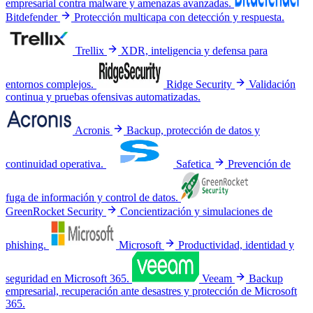
empresarial contra malware y amenazas avanzadas.
Bitdefender
Protección multicapa con detección y respuesta.
Trellix
XDR, inteligencia y defensa para
entornos complejos.
Ridge Security
Validación
continua y pruebas ofensivas automatizadas.
Acronis
Backup, protección de datos y
continuidad operativa.
Safetica
Prevención de
fuga de información y control de datos.
GreenRocket Security
Concientización y simulaciones de
phishing.
Microsoft
Productividad, identidad y
seguridad en Microsoft 365.
Veeam
Backup
empresarial, recuperación ante desastres y protección de Microsoft
365.