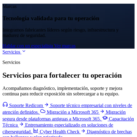
Marcas
Tecnología validada para tu operación
Integramos fabricantes líderes según riesgo, infraestructura y
madurez de seguridad.
Hablar con un especialista
Ver marcas
Servicios
Servicios
Servicios para fortalecer tu operación
Acompañamos diagnóstico, implementación, soporte y mejora
continua para reducir exposición sin sobrecargar a tu equipo.
Soporte Redicom
Soporte técnico empresarial con niveles de
atención definidos.
Migración a Microsoft 365
Migración
segura desde plataformas antiguas a Microsoft 365.
Capacitación
Técnica
Entrenamiento especializado en soluciones de
ciberseguridad.
Cyber Health Check
Diagnóstico de brechas