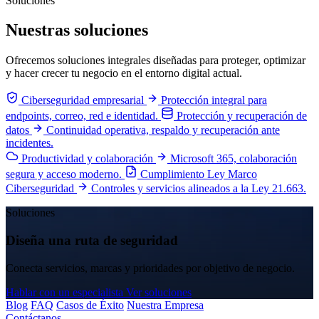
Soluciones
Nuestras soluciones
Ofrecemos soluciones integrales diseñadas para proteger, optimizar
y hacer crecer tu negocio en el entorno digital actual.
Ciberseguridad empresarial
Protección integral para
endpoints, correo, red e identidad.
Protección y recuperación de
datos
Continuidad operativa, respaldo y recuperación ante
incidentes.
Productividad y colaboración
Microsoft 365, colaboración
segura y acceso moderno.
Cumplimiento Ley Marco
Ciberseguridad
Controles y servicios alineados a la Ley 21.663.
Soluciones
Diseña una ruta de seguridad
Conecta servicios, marcas y prioridades por objetivo de negocio.
Hablar con un especialista
Ver soluciones
Blog
FAQ
Casos de Éxito
Nuestra Empresa
Contáctanos