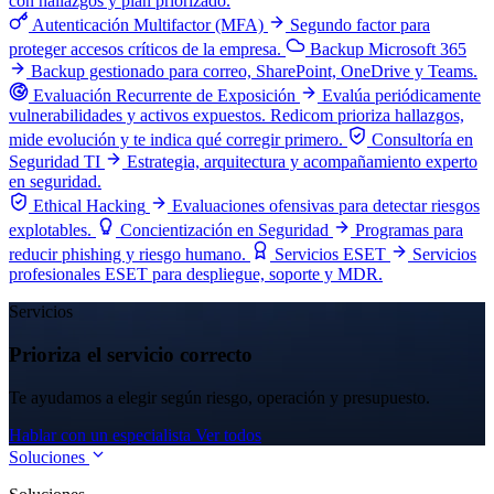
con hallazgos y plan priorizado.
Autenticación Multifactor (MFA)
Segundo factor para
proteger accesos críticos de la empresa.
Backup Microsoft 365
Backup gestionado para correo, SharePoint, OneDrive y Teams.
Evaluación Recurrente de Exposición
Evalúa periódicamente
vulnerabilidades y activos expuestos. Redicom prioriza hallazgos,
mide evolución y te indica qué corregir primero.
Consultoría en
Seguridad TI
Estrategia, arquitectura y acompañamiento experto
en seguridad.
Ethical Hacking
Evaluaciones ofensivas para detectar riesgos
explotables.
Concientización en Seguridad
Programas para
reducir phishing y riesgo humano.
Servicios ESET
Servicios
profesionales ESET para despliegue, soporte y MDR.
Servicios
Prioriza el servicio correcto
Te ayudamos a elegir según riesgo, operación y presupuesto.
Hablar con un especialista
Ver todos
Soluciones