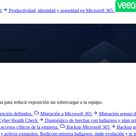
t
Productividad, identidad y seguridad en Microsoft 365.
 de seguridad.
para reducir exposición sin sobrecargar a tu equipo.
tención definidos.
Migración a Microsoft 365
Migración segura d
Cyber Health Check
Diagnóstico de brechas con hallazgos y plan pr
accesos críticos de la empresa.
Backup Microsoft 365
Backup ge
y activos expuestos. Redicom prioriza hallazgos, mide evolución y te i