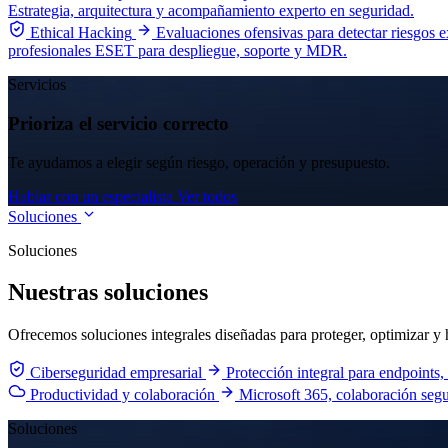
Estrategia, arquitectura y acompañamiento experto en seguridad.
Ethical Hacking
Evaluaciones ofensivas para detectar riesgos 
profesionales ESET para despliegue, soporte y MDR.
Servicios
Prioriza el servicio correcto
Te ayudamos a elegir según riesgo, operación y presupuesto.
Hablar con un especialista
Ver todos
Soluciones
Soluciones
Nuestras soluciones
Ofrecemos soluciones integrales diseñadas para proteger, optimizar y h
Ciberseguridad empresarial
Protección integral para endpoints,
Productividad y colaboración
Microsoft 365, colaboración seg
Soluciones