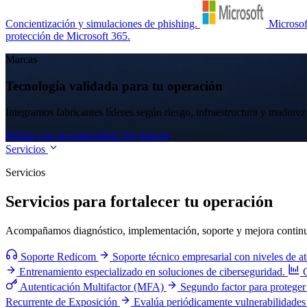
Concientización y simulaciones de phishing.
Microsof
protección de Microsoft 365.
Marcas
Tecnología validada para tu operación
Integramos fabricantes líderes según riesgo, infraestructura y madurez
Hablar con un especialista
Ver marcas
Servicios
Servicios
Servicios para fortalecer tu operación
Acompañamos diagnóstico, implementación, soporte y mejora continua 
Soporte Redicom
Soporte técnico empresarial con niveles de a
Entrenamiento especializado en soluciones de ciberseguridad.
Autenticación Multifactor (MFA)
Segundo factor para proteger 
Recurrente de Exposición
Evalúa periódicamente vulnerabilidades 