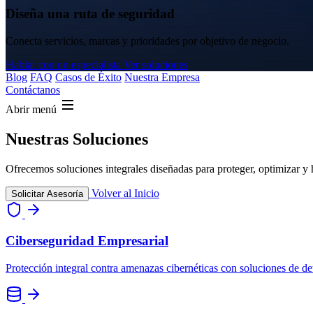
Diseña una ruta de seguridad
Conecta servicios, marcas y prioridades por objetivo de negocio.
Hablar con un especialista
Ver soluciones
Blog
FAQ
Casos de Éxito
Nuestra Empresa
Contáctanos
Abrir menú
Nuestras Soluciones
Ofrecemos soluciones integrales diseñadas para proteger, optimizar y h
Volver al Inicio
Solicitar Asesoría
Ciberseguridad Empresarial
Protección integral contra amenazas cibernéticas con soluciones de de