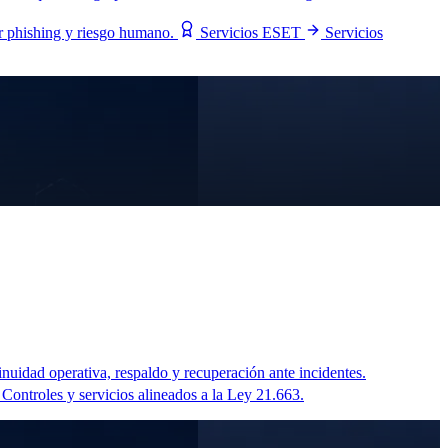
r phishing y riesgo humano.
Servicios ESET
Servicios
nuidad operativa, respaldo y recuperación ante incidentes.
Controles y servicios alineados a la Ley 21.663.