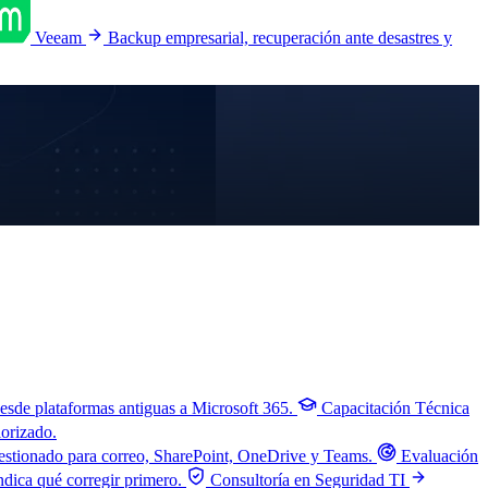
Veeam
Backup empresarial, recuperación ante desastres y
esde plataformas antiguas a Microsoft 365.
Capacitación Técnica
iorizado.
stionado para correo, SharePoint, OneDrive y Teams.
Evaluación
ndica qué corregir primero.
Consultoría en Seguridad TI