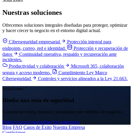
Soluciones
Nuestras soluciones
Ofrecemos soluciones integrales diseñadas para proteger, optimizar
y hacer crecer tu negocio en el entorno digital actual.
Ciberseguridad empresarial
Protección integral para
endpoints, correo, red e identidad.
Protección y recuperación de
datos
Continuidad operativa, respaldo y recuperación ante
incidentes.
Productividad y colaboración
Microsoft 365, colaboración
segura y acceso moderno.
Cumplimiento Ley Marco
Ciberseguridad
Controles y servicios alineados a la Ley 21.663.
Soluciones
Diseña una ruta de seguridad
Conecta servicios, marcas y prioridades por objetivo de negocio.
Hablar con un especialista
Ver soluciones
Blog
FAQ
Casos de Éxito
Nuestra Empresa
Contáctanos