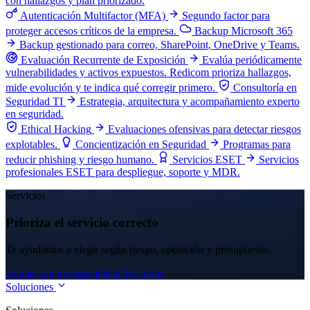
con hallazgos y plan priorizado.
Autenticación Multifactor (MFA)
Segundo factor para
proteger accesos críticos de la empresa.
Backup Microsoft 365
Backup gestionado para correo, SharePoint, OneDrive y Teams.
Evaluación Recurrente de Exposición
Evalúa periódicamente
vulnerabilidades y activos expuestos. Redicom prioriza hallazgos,
mide evolución y te indica qué corregir primero.
Consultoría en
Seguridad TI
Estrategia, arquitectura y acompañamiento experto
en seguridad.
Ethical Hacking
Evaluaciones ofensivas para detectar riesgos
explotables.
Concientización en Seguridad
Programas para
reducir phishing y riesgo humano.
Servicios ESET
Servicios
profesionales ESET para despliegue, soporte y MDR.
Servicios
Prioriza el servicio correcto
Te ayudamos a elegir según riesgo, operación y presupuesto.
Hablar con un especialista
Ver todos
Soluciones