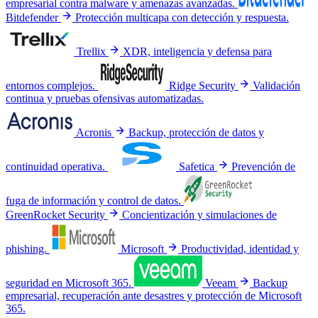
empresarial contra malware y amenazas avanzadas.
Bitdefender
Protección multicapa con detección y respuesta.
Trellix
XDR, inteligencia y defensa para
entornos complejos.
Ridge Security
Validación
continua y pruebas ofensivas automatizadas.
Acronis
Backup, protección de datos y
continuidad operativa.
Safetica
Prevención de
fuga de información y control de datos.
GreenRocket Security
Concientización y simulaciones de
phishing.
Microsoft
Productividad, identidad y
seguridad en Microsoft 365.
Veeam
Backup
empresarial, recuperación ante desastres y protección de Microsoft
365.