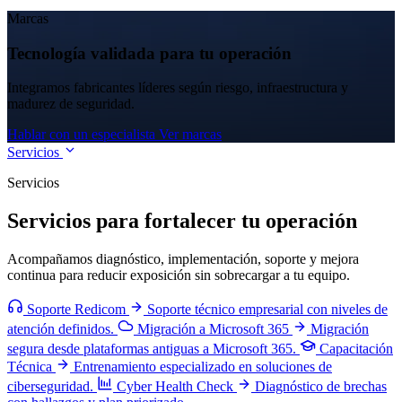
Marcas
Tecnología validada para tu operación
Integramos fabricantes líderes según riesgo, infraestructura y
madurez de seguridad.
Hablar con un especialista
Ver marcas
Servicios
Servicios
Servicios para fortalecer tu operación
Acompañamos diagnóstico, implementación, soporte y mejora
continua para reducir exposición sin sobrecargar a tu equipo.
Soporte Redicom
Soporte técnico empresarial con niveles de
atención definidos.
Migración a Microsoft 365
Migración
segura desde plataformas antiguas a Microsoft 365.
Capacitación
Técnica
Entrenamiento especializado en soluciones de
ciberseguridad.
Cyber Health Check
Diagnóstico de brechas