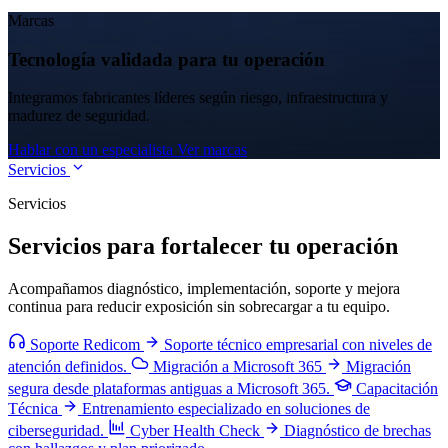
Marcas
Tecnología validada para tu operación
Integramos fabricantes líderes según riesgo, infraestructura y
madurez de seguridad.
Hablar con un especialista
Ver marcas
Servicios
Servicios
Servicios para fortalecer tu operación
Acompañamos diagnóstico, implementación, soporte y mejora
continua para reducir exposición sin sobrecargar a tu equipo.
Soporte Redicom
Soporte técnico empresarial con niveles de
atención definidos.
Migración a Microsoft 365
Migración
segura desde plataformas antiguas a Microsoft 365.
Capacitación
Técnica
Entrenamiento especializado en soluciones de
ciberseguridad.
Cyber Health Check
Diagnóstico de brechas