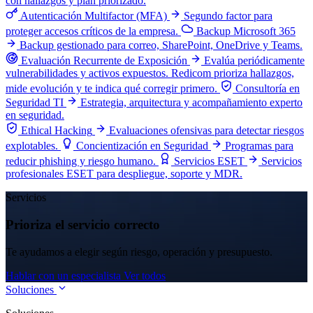
con hallazgos y plan priorizado.
Autenticación Multifactor (MFA)
Segundo factor para
proteger accesos críticos de la empresa.
Backup Microsoft 365
Backup gestionado para correo, SharePoint, OneDrive y Teams.
Evaluación Recurrente de Exposición
Evalúa periódicamente
vulnerabilidades y activos expuestos. Redicom prioriza hallazgos,
mide evolución y te indica qué corregir primero.
Consultoría en
Seguridad TI
Estrategia, arquitectura y acompañamiento experto
en seguridad.
Ethical Hacking
Evaluaciones ofensivas para detectar riesgos
explotables.
Concientización en Seguridad
Programas para
reducir phishing y riesgo humano.
Servicios ESET
Servicios
profesionales ESET para despliegue, soporte y MDR.
Servicios
Prioriza el servicio correcto
Te ayudamos a elegir según riesgo, operación y presupuesto.
Hablar con un especialista
Ver todos
Soluciones