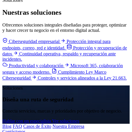
Soluciones
Nuestras soluciones
Ofrecemos soluciones integrales diseñadas para proteger, optimizar
y hacer crecer tu negocio en el entorno digital actual.
Ciberseguridad empresarial
Protección integral para
endpoints, correo, red e identidad.
Protección y recuperación de
datos
Continuidad operativa, respaldo y recuperación ante
incidentes.
Productividad y colaboración
Microsoft 365, colaboración
segura y acceso moderno.
Cumplimiento Ley Marco
Ciberseguridad
Controles y servicios alineados a la Ley 21.663.
Soluciones
Diseña una ruta de seguridad
Conecta servicios, marcas y prioridades por objetivo de negocio.
Hablar con un especialista
Ver soluciones
Blog
FAQ
Casos de Éxito
Nuestra Empresa
Contáctanos