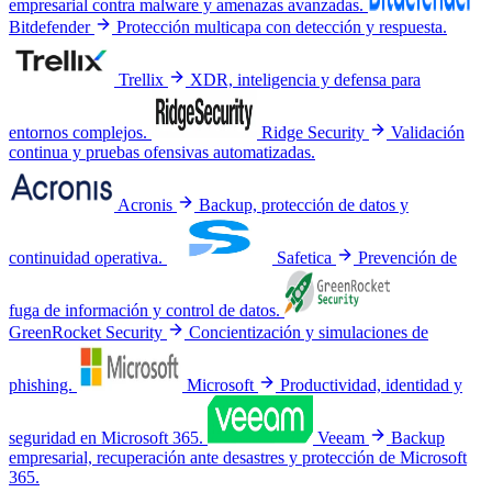
empresarial contra malware y amenazas avanzadas.
Bitdefender
Protección multicapa con detección y respuesta.
Trellix
XDR, inteligencia y defensa para
entornos complejos.
Ridge Security
Validación
continua y pruebas ofensivas automatizadas.
Acronis
Backup, protección de datos y
continuidad operativa.
Safetica
Prevención de
fuga de información y control de datos.
GreenRocket Security
Concientización y simulaciones de
phishing.
Microsoft
Productividad, identidad y
seguridad en Microsoft 365.
Veeam
Backup
empresarial, recuperación ante desastres y protección de Microsoft
365.