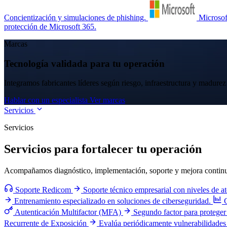
Concientización y simulaciones de phishing.
Microsof
protección de Microsoft 365.
Marcas
Tecnología validada para tu operación
Integramos fabricantes líderes según riesgo, infraestructura y madurez
Hablar con un especialista
Ver marcas
Servicios
Servicios
Servicios para fortalecer tu operación
Acompañamos diagnóstico, implementación, soporte y mejora continua 
Soporte Redicom
Soporte técnico empresarial con niveles de a
Entrenamiento especializado en soluciones de ciberseguridad.
Autenticación Multifactor (MFA)
Segundo factor para proteger 
Recurrente de Exposición
Evalúa periódicamente vulnerabilidades 