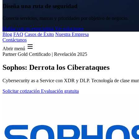
Diseña una ruta de seguridad
Conecta servicios, marcas y prioridades por objetivo de negocio.
Hablar con un especialista
Ver soluciones
Blog
FAQ
Casos de Éxito
Nuestra Empresa
Contáctanos
Abrir menú
Partner Gold Certificado | Revelación 2025
Sophos: Derrota los Ciberataques
Cybersecurity as a Service con XDR y DLP. Tecnología de clase mundi
Solicitar cotización
Evaluación gratuita