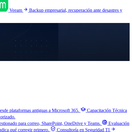
Veeam
Backup empresarial, recuperación ante desastres y
esde plataformas antiguas a Microsoft 365.
Capacitación Técnica
iorizado.
stionado para correo, SharePoint, OneDrive y Teams.
Evaluación
ndica qué corregir primero.
Consultoría en Seguridad TI