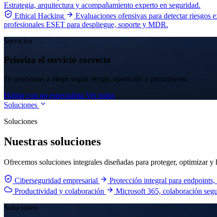
Estrategia, arquitectura y acompañamiento experto en seguridad.
Ethical Hacking
Evaluaciones ofensivas para detectar riesgos 
profesionales ESET para despliegue, soporte y MDR.
Servicios
Prioriza el servicio correcto
Te ayudamos a elegir según riesgo, operación y presupuesto.
Hablar con un especialista
Ver todos
Soluciones
Soluciones
Nuestras soluciones
Ofrecemos soluciones integrales diseñadas para proteger, optimizar y h
Ciberseguridad empresarial
Protección integral para endpoints,
Productividad y colaboración
Microsoft 365, colaboración seg
Soluciones