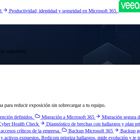
t
Productividad, identidad y seguridad en Microsoft 365.
 de seguridad.
para reducir exposición sin sobrecargar a tu equipo.
tención definidos.
Migración a Microsoft 365
Migración segura d
Cyber Health Check
Diagnóstico de brechas con hallazgos y plan pr
accesos críticos de la empresa.
Backup Microsoft 365
Backup ge
y activos expuestos. Redicom prioriza hallazgos, mide evolución y te i